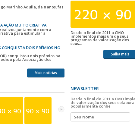
ago Marinho Áquila, de 8 anos, faz
A AÇÃO MUITO CRIATIVA.
 realizou juntamente com a
Desde o final de 2011 a CMO
riativa para estimular a
implementou mais um de seus
programas de valorização dos
seus...
S CONQUISTA DOIS PRÊMIOS NO
Saiba mais
(OR) conquistou dois prêmios na
cedido pela Associação dos
Mais notícias
NEWSLETTER
Desde o final de 2011 a CMO imp
de valorização dos seus colaborad
popularmente conhe